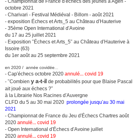
- Championnat de France d'échecs des jeunes à Agen -
octobre 2021
- Charivari - Festival Médiéval - Billom - août 2021
- exposition Échecs et Arts_5 au Château d'Hauterive
- 35ème Open International d'Avoine
du 17 au 25 juillet 2021
- Exposition "Échecs et Arts_5" au Château d'Hauterive à
Issoire (63)
du 1er août au 25 septembre 2021
en 2020 / année covidée...
- Cap'échecs octobre 2020
annulé... covid 19
y a-t-il
- "Combien
de probabilités pour que Blaise Pascal
ait joué aux échecs ?"
à la Librairie Nos Racines d'Auvergne
CLFD du 5 au 30 mai 2020
prolongée jusqu'au 30 mai
2021
- Championnat de France du Jeu d'Échecs Chartres août
2020
annulé... covid 19
- Open International d'Échecs d'Avoine juillet
2020
annulé... covid 19