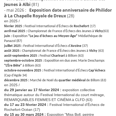
Jeunes à Albi
(81)
- mai 2026 :
Exposition date anniversaire de Philidor
à La Chapelle Royale de Dreux
(28)
en 2025 /
février 2025 :
Festival International d'Échecs de
Rochefort
(17)
avril-mai 2025 :
Championnat de France d'Échecs des Jeunes à
Vichy
(63)
juin :
Exposition
"Le jeu d'échecs au Moyen-Âge"
Médiathèque de
Panazol (87)
juillet 2025 :
Festival International d'Échecs d'
Avoine
(37)
août 2025 :
Championnat de France d'Échecs des Jeunes à
Vichy
(63)
août-septembre 2025 :
Festival
Charivari
à Billom (63)
septembre-octobre 2025 :
Exposition en duo avec Marie Deschamps
"L'Ère Bête"
à Billom (63)
octobre-novembre 2025 :
Festival International d'Échecs
Cap'échecs
(Cap d'Agde 34)
décembre 2025 :
Marché de Noël du
quartier médiéval
de Billom (63)
en 2025 /
du 29 janvier au 17 février 2024 :
exposition collective
thématique autour du Festival International du court métrage,
REMARQUABLES FEMMES ET CINÉMA à CLFD (63)
du 17 au 23 février 2024 :
Festival International d'Échecs de
Rochefort-Océan (17)
du 15 au 30 mars 2024 :
Exposition "Miss Boll, peintre