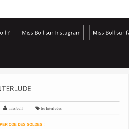
oll ?
Miss Boll sur Instagram
Miss Boll sur 
NTERLUDE


miss boll
les interludes !
 PERIODE DES SOLDES !