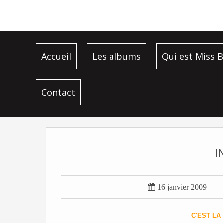
Accueil
Les albums
Qui est Miss B
Contact
I

16 janvier 2009
C'EST LA