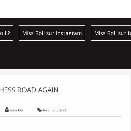
oll ?
Miss Boll sur Instagram
Miss Boll sur 
HESS ROAD AGAIN


miss boll
les interludes !