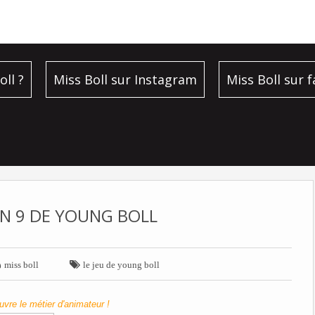
oll ?
Miss Boll sur Instagram
Miss Boll sur 
N 9 DE YOUNG BOLL


miss boll
le jeu de young boll
vre le métier d'animateur !