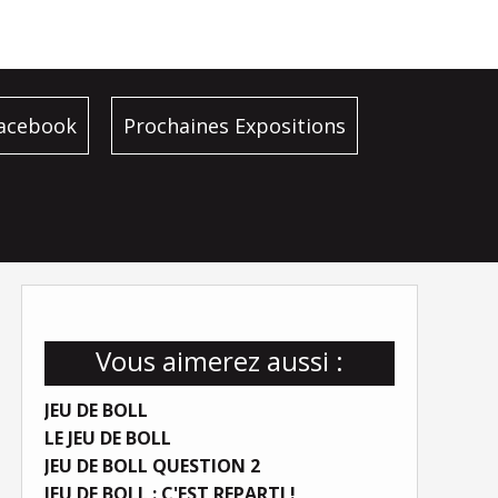
facebook
Prochaines Expositions
Vous aimerez aussi :
JEU DE BOLL
LE JEU DE BOLL
JEU DE BOLL QUESTION 2
JEU DE BOLL : C'EST REPARTI !