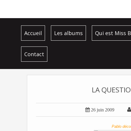
Accueil
Les albums
Qui est Miss B
Contact
LA QUESTIO

26 juin 2009
Pablo décou