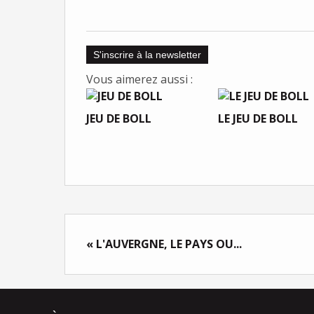
S'inscrire à la newsletter
Vous aimerez aussi :
JEU DE BOLL
LE JEU DE BOLL
« L'AUVERGNE, LE PAYS OU...