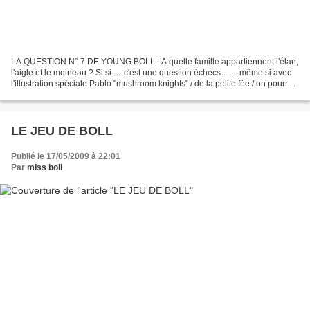
LA QUESTION N° 7 DE YOUNG BOLL : A quelle famille appartiennent l'élan,
l'aigle et le moineau ? Si si .... c'est une question échecs ... ... même si avec
l'illustration spéciale Pablo "mushroom knights" / de la petite fée / on pourrait
penser à une question...
LE JEU DE BOLL
Publié le 17/05/2009 à 22:01
Par
miss boll