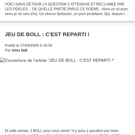
VOICI SANS DETOUR LA QUESTION 2 ATTENDUE ET RECLAMEE PAR
LES FIDELES ... DE QUELLE PARTIE PARLE CE POEME : Alors un vil pion,
venu je ne sais d'où, Un obscur fantassin, un pion prolétaire, Qui, depuis le
début, clouait son pied à terre Un faible pion...
JEU DE BOLL : C'EST REPARTI !
Publié le 27/09/2009 à 18:56
Par
miss boll
Et cette année, 2 BOLL pour vous servir ! Il y aura 1 question par mois