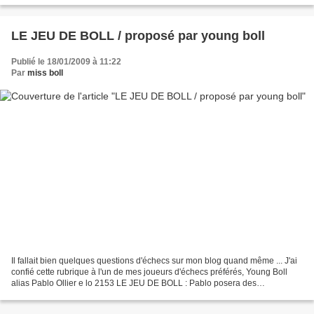
LE JEU DE BOLL / proposé par young boll
Publié le 18/01/2009 à 11:22
Par
miss boll
Il fallait bien quelques questions d'échecs sur mon blog quand même ... J'ai
confié cette rubrique à l'un de mes joueurs d'échecs préférés, Young Boll
alias Pablo Ollier e lo 2153 LE JEU DE BOLL : Pablo posera des
échiquièseries 2 fois par mois et le...