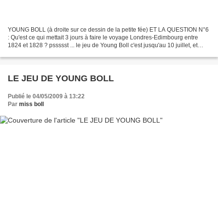
YOUNG BOLL (à droite sur ce dessin de la petite fée) ET LA QUESTION N°6
: Qu'est ce qui mettait 3 jours à faire le voyage Londres-Edimbourg entre
1824 et 1828 ? pssssst ... le jeu de Young Boll c'est jusqu'au 10 juillet, et
jusqu'à la question 10 ......
LE JEU DE YOUNG BOLL
Publié le 04/05/2009 à 13:22
Par
miss boll