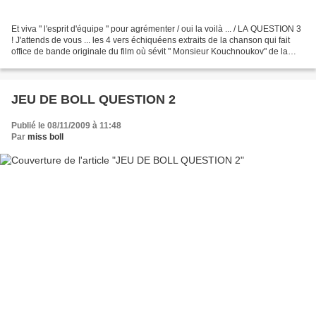
Et viva " l'esprit d'équipe " pour agrémenter / oui la voilà ... / LA QUESTION 3
! J'attends de vous ... les 4 vers échiquéens extraits de la chanson qui fait
office de bande originale du film où sévit " Monsieur Kouchnoukov" de la
mafia russe ... L'histoire...
JEU DE BOLL QUESTION 2
Publié le 08/11/2009 à 11:48
Par
miss boll