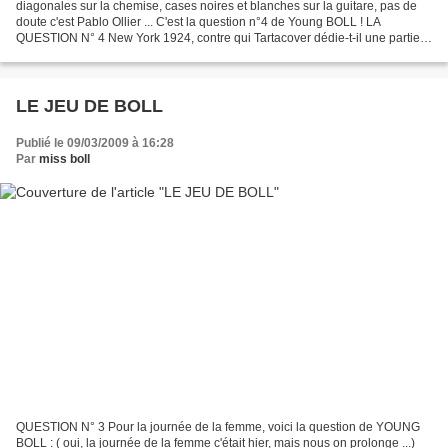
diagonales sur la chemise, cases noires et blanches sur la guitare, pas de
doute c'est Pablo Ollier ... C'est la question n°4 de Young BOLL ! LA
QUESTION N° 4 New York 1924, contre qui Tartacover dédie-t-il une partie à
Suzan ... ? Pour mémoire, celui...
LE JEU DE BOLL
Publié le 09/03/2009 à 16:28
Par
miss boll
QUESTION N° 3 Pour la journée de la femme, voici la question de YOUNG
BOLL : ( oui, la journée de la femme c'était hier, mais nous on prolonge ...)