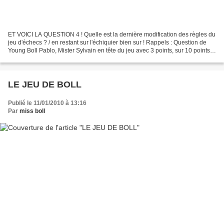
ET VOICI LA QUESTION 4 ! Quelle est la dernière modification des règles du
jeu d'échecs ? / en restant sur l'échiquier bien sur ! Rappels : Question de
Young Boll Pablo, Mister Sylvain en tête du jeu avec 3 points, sur 10 points
possibles jusque fin juin...
LE JEU DE BOLL
Publié le 11/01/2010 à 13:16
Par
miss boll