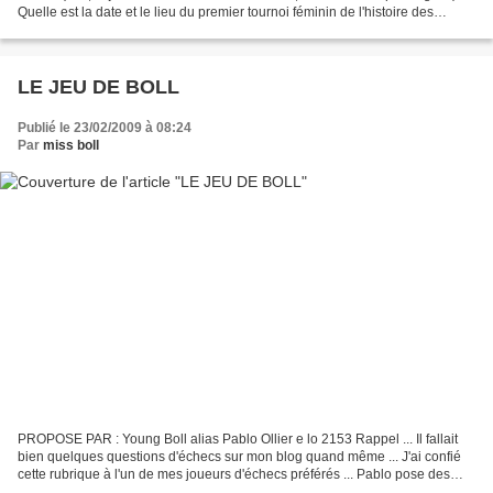
Quelle est la date et le lieu du premier tournoi féminin de l'histoire des
échecs ? hep ! ... La question...
LE JEU DE BOLL
Publié le 23/02/2009 à 08:24
Par
miss boll
PROPOSE PAR : Young Boll alias Pablo Ollier e lo 2153 Rappel ... Il fallait
bien quelques questions d'échecs sur mon blog quand même ... J'ai confié
cette rubrique à l'un de mes joueurs d'échecs préférés ... Pablo pose des
échiquièseries 2 fois par mois...