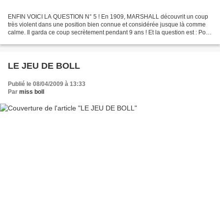
ENFIN VOICI LA QUESTION N° 5 ! En 1909, MARSHALL découvrit un coup
très violent dans une position bien connue et considérée jusque là comme
calme. Il garda ce coup secrètement pendant 9 ans ! Et la question est : Pour
surprendre qui l'utilisa t il en...
LE JEU DE BOLL
Publié le 08/04/2009 à 13:33
Par
miss boll