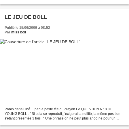
LE JEU DE BOLL
Publié le 15/06/2009 à 08:52
Par
miss boll
Pablo dans Libé ... par la petite fée du crayon LA QUESTION N° 8 DE
YOUNG BOLL : " Si cela se reproduit, j'exigerai la nullité, la même position
s'étant présentée 3 fois ! " Une phrase on ne peut plus anodine pour un
joueur d'échecs, mais dans quelle...