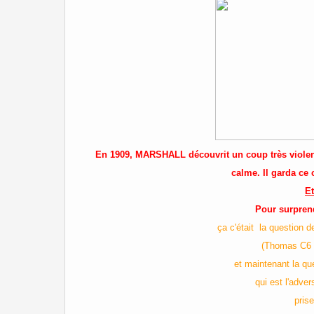
En 1909, MARSHALL découvrit un coup très violen
calme. Il garda ce
Et
Pour surprendr
ça c'était la question d
(Thomas C6 e
et maintenant la qu
qui est l'adve
prise