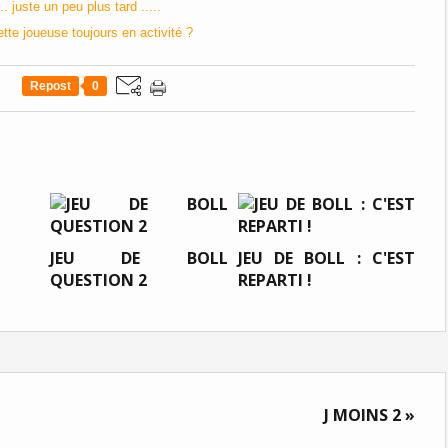
.. juste un peu plus tard .....
tte joueuse toujours en activité ?
Repost
0
JEU DE BOLL
JEU DE BOLL : C'EST
QUESTION 2
REPARTI !
J MOINS 2 »