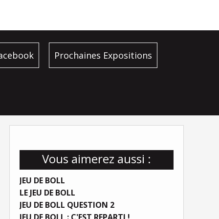
facebook
Prochaines Expositions
Vous aimerez aussi :
JEU DE BOLL
LE JEU DE BOLL
JEU DE BOLL QUESTION 2
JEU DE BOLL : C'EST REPARTI !