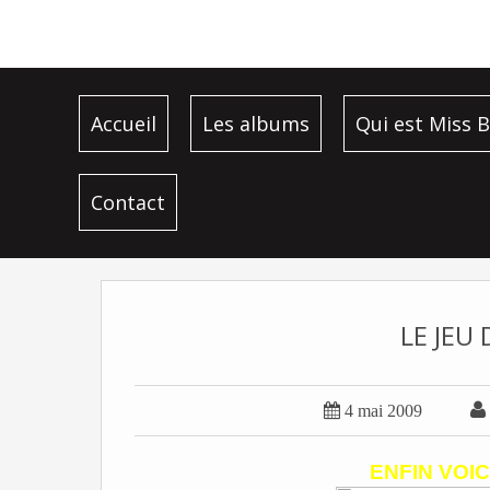
Accueil
Les albums
Qui est Miss B
Contact
LE JEU

4 mai 2009
ENFIN VOIC