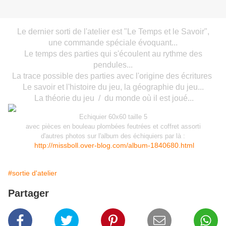
Le dernier sorti de l'atelier est
"Le Temps et le Savoir",
une commande spéciale évoquant...
Le temps des parties qui s'écoulent au rythme des
pendules...
La trace possible des parties avec l'origine des écritures
Le savoir et l'histoire du jeu, la géographie du jeu...
La théorie du jeu / du monde où il est joué...
Echiquier 60x60 taille 5
avec pièces en bouleau plombées feutrées et coffret assorti
d'autres photos sur l'album des échiquiers par là :
http://missboll.over-blog.com/album-1840680.html
#sortie d'atelier
Partager