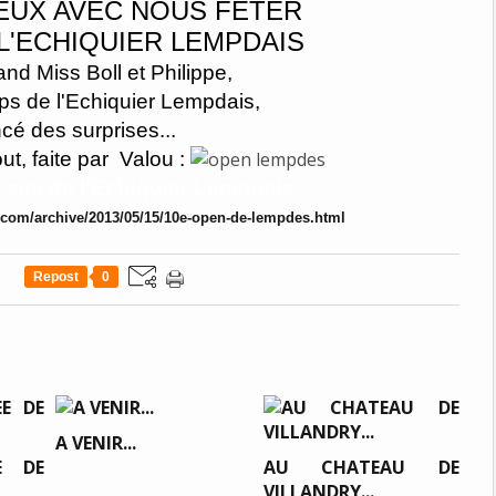
UX AVEC NOUS FETER
 L'ECHIQUIER LEMPDAIS
tand Miss Boll et Philippe,
ps de l'Echiquier Lempdais,
cé des surprises...
out, faite par Valou :
e site de l'Echiquier Lemdpais :
t.com/archive/2013/05/15/10e-open-de-lempdes.html
Repost
0
A VENIR...
E DE
AU CHATEAU DE
VILLANDRY...