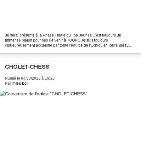
Je serai présente à la Phase Finale du Top Jeunes C'est toujours un
immense plaisir pour moi de venir à TOURS Je suis toujours
chaleureusement accueillie par toute l'équipe de l'Echiquier Tourangeau
L'affiche Miss Boll : Le site de l'échiquier Tourangeau...
CHOLET-CHESS
Publié le 04/03/2013 à 16:23
Par
miss boll