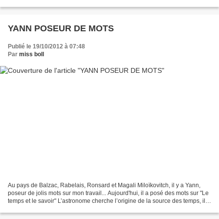
YANN POSEUR DE MOTS
Publié le 19/10/2012 à 07:48
Par
miss boll
Au pays de Balzac, Rabelais, Ronsard et Magali Miloïkovitch, il y a Yann,
poseur de jolis mots sur mon travail... Aujourd'hui, il a posé des mots sur "Le
temps et le savoir" L’astronome cherche l’origine de la source des temps, il
scrute l’impossible...