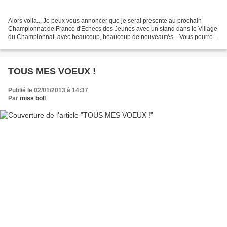
Alors voilà... Je peux vous annoncer que je serai présente au prochain
Championnat de France d'Echecs des Jeunes avec un stand dans le Village
du Championnat, avec beaucoup, beaucoup de nouveautés... Vous pourrez
suivre la préparation sur mon blog......
TOUS MES VOEUX !
Publié le 02/01/2013 à 14:37
Par
miss boll