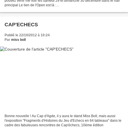
pouvez venir me voir les samedi 29 et dimanche 30 décembre dans le hall
principal Le lien de l'Open est là :
http://open.du.mans.free.fr/2012/accueil.htm
CAP'ECHECS
Publié le 22/10/2012 à 10:24
Par
miss boll
Bonne nouvelle ! Au Cap d'Agde, il y aura le stand Miss Boll, mais aussi
l'exposition "Fragments d'Histoires du Jeu d'Echecs en 64 tableaux" dans le
cadre des fabuleuses rencontres de Cap'échecs, 10ème édition