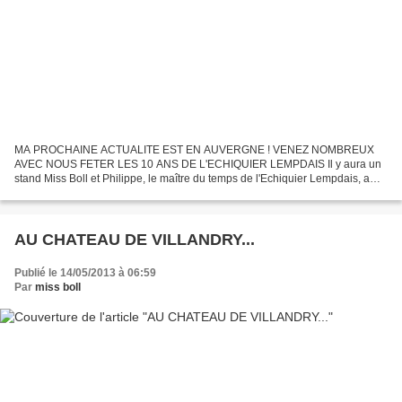
MA PROCHAINE ACTUALITE EST EN AUVERGNE ! VENEZ NOMBREUX
AVEC NOUS FETER LES 10 ANS DE L'ECHIQUIER LEMPDAIS Il y aura un
stand Miss Boll et Philippe, le maître du temps de l'Echiquier Lempdais, a
annoncé des surprises... La belle affiche qui dit tout,...
AU CHATEAU DE VILLANDRY...
Publié le 14/05/2013 à 06:59
Par
miss boll