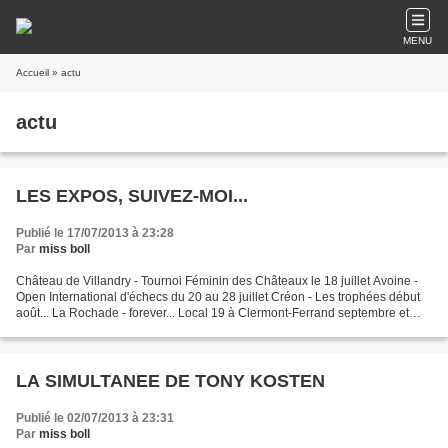
MENU
Accueil
» actu
actu
LES EXPOS, SUIVEZ-MOI...
Publié le 17/07/2013 à 23:28
Par
miss boll
Château de Villandry - Tournoi Féminin des Châteaux le 18 juillet Avoine -
Open International d'échecs du 20 au 28 juillet Créon - Les trophées début
août... La Rochade - forever... Local 19 à Clermont-Ferrand septembre et
octobre ( les dates précises...
LA SIMULTANEE DE TONY KOSTEN
Publié le 02/07/2013 à 23:31
Par
miss boll