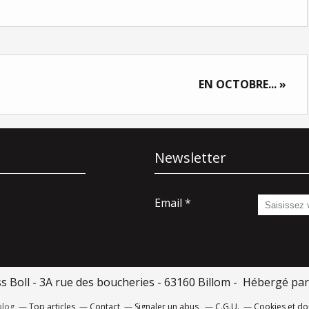
EN OCTOBRE... »
Newsletter
Email
ss Boll - 3A rue des boucheries - 63160 Billom - Hébergé pa
blog
Top articles
Contact
Signaler un abus
C.G.U.
Cookies et do