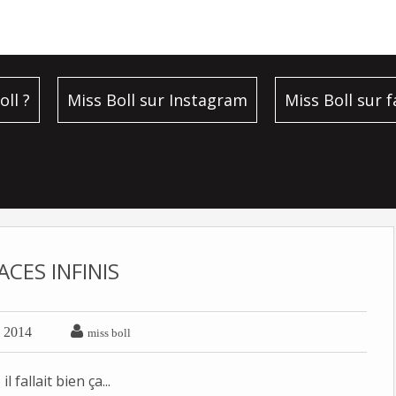
oll ?
Miss Boll sur Instagram
Miss Boll sur 
ACES INFINIS

e 2014
miss boll
 fallait bien ça...