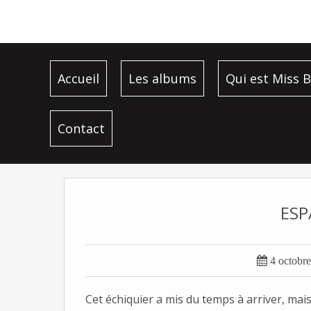
Accueil
Les albums
Qui est Miss B
Contact
ESP

4 octobr
Cet échiquier a mis du temps à arriver, mais il