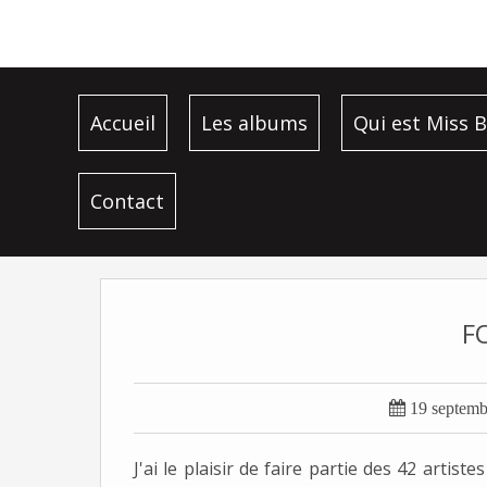
Accueil
Les albums
Qui est Miss B
Contact
F

19 septemb
J'ai le plaisir de faire partie des 42 arti