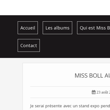
Accueil
Les albums
Qui est Miss B
Contact
MISS BOLL A

23 août
Je serai présente avec un stand expo penda