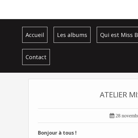
Accueil
Les albums
Qui est Miss B
Contact
ATELIER M

28 novemb
Bonjour à tous !