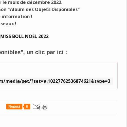
ur le mois de décembre 2022.
s mon "Album des Objets Disponibles"
 information !
éseaux !
ibles", un clic par ici :
m/media/set/?set=a.10227762536874621&type=3
Repost
0