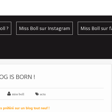
oll ?
Miss Boll sur Instagram
Miss Boll sur 
OG IS BORN !


miss boll
actu
 préféré sur un blog tout neuf !