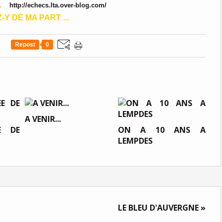
 ...
http://echecs.lta.over-blog.com/
-Y DE MA PART ...
Repost
0
A VENIR...
E DE
ON A 10 ANS A
LEMPDES
LE BLEU D'AUVERGNE »