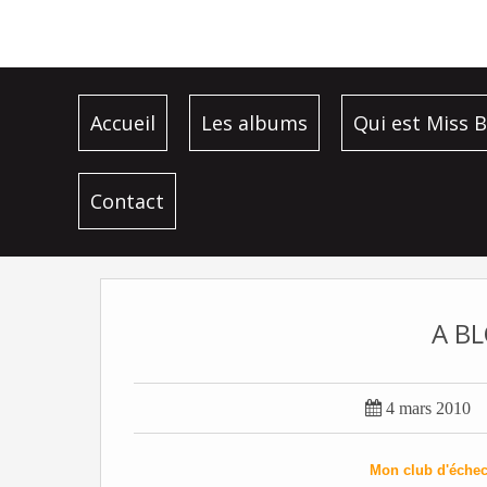
Accueil
Les albums
Qui est Miss B
Contact
A BL

4 mars 2010
Mon club d'échecs