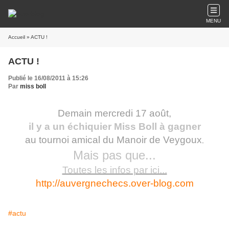
MENU
Accueil
» ACTU !
ACTU !
Publié le 16/08/2011 à 15:26
Par
miss boll
Demain mercredi 17 août,
il y a un échiquier Miss Boll à gagner
au tournoi amical du Manoir de Veygoux
.
Mais pas que...
Toutes les infos par ici...
http://auvergnechecs.over-blog.com
#actu