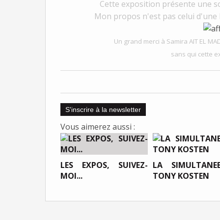
Cette exposition présente une so
Mon propos n'est pas celui d'une hi
Un grand merci à Samira AIT EL MAD
sans qui cette ex
S'inscrire à la newsletter
Vous aimerez aussi :
LES EXPOS, SUIVEZ-
LA SIMULTANE
MOI...
TONY KOSTEN