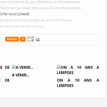
rte d'histoire du jeu d'échecs en 64 tableaux.
storienne, mais bien celui d'une illustratrice...
JOUB de la Direction Régionale de la BNP Paribas ,
position n'aurait pas vu le jour.
Repost
0
A VENIR...
E DE
ON A 10 ANS A
LEMPDES