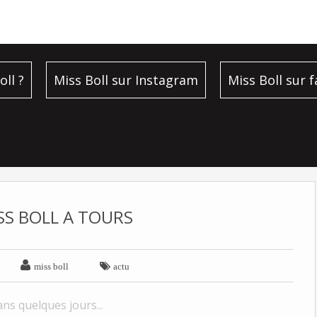
oll ?
Miss Boll sur Instagram
Miss Boll sur 
SS BOLL A TOURS


miss boll
actu
ans quelques jours...