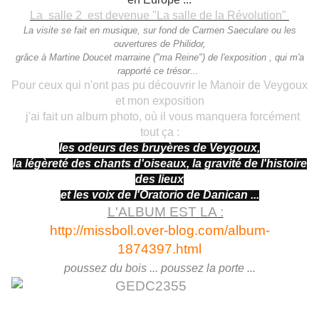
La salle 2 est devenue "La salle de la Révolution"
La visite se fait en musique, sur fond de Carmen Saeculare ou les
ouvertures de Philidor,
grâce à Martine Doucet marraine ("ma Reine") de l'exposition , qui m'a
rapporté ce trésor...
Pour ceux qui n'ont pas pu découvrir le Manoir de Veygoux
et mon exposition
j'ai fait un album photo, où il vous manquera forcément
tout ça :
les odeurs des bruyères de Veygoux,
la légèreté des chants d'oiseaux, la gravité de l'histoire
des lieux
et les voix de l'Oratorio de Danican ...
L'ALBUM EST LA :
http://missboll.over-blog.com/album-
1874397.html
poussez du bois ... poussez la porte ...