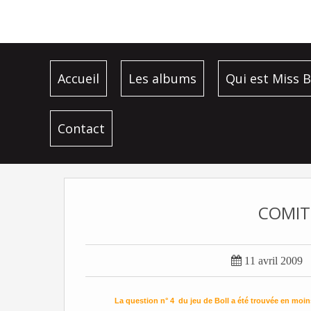
Accueil
Les albums
Qui est Miss B
Contact
COMIT

11 avril 2009
La question n° 4 du jeu de Boll a été trouvée en moins