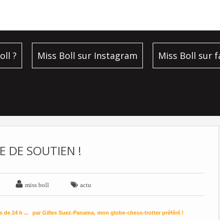
oll ?
Miss Boll sur Instagram
Miss Boll sur 
E DE SOUTIEN !


miss boll
actu
 de 24 h ...
par Gilles Suez-Panama,
mon globe-chess-trotter préféré !