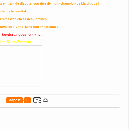
il est en train de disputer son titre de multi-champion de Martinique !
attends le résultat ...
es sites web chess des Caraïbes ...
uvelles ! Vite ! Miss Boll impatiente !
. bientôt la question n° 5 ...
lles Suez-Panama
Repost
0