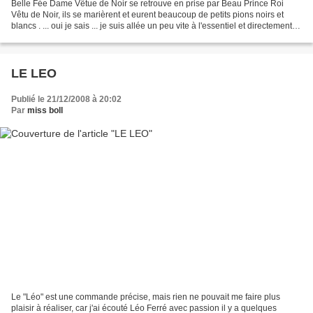
Belle Fée Dame Vêtue de Noir se retrouve en prise par Beau Prince Roi
Vêtu de Noir, ils se marièrent et eurent beaucoup de petits pions noirs et
blancs . ... oui je sais ... je suis allée un peu vite à l'essentiel et directement à
la fin de l'histoire...
LE LEO
Publié le 21/12/2008 à 20:02
Par
miss boll
Le "Léo" est une commande précise, mais rien ne pouvait me faire plus
plaisir à réaliser, car j'ai écouté Léo Ferré avec passion il y a quelques