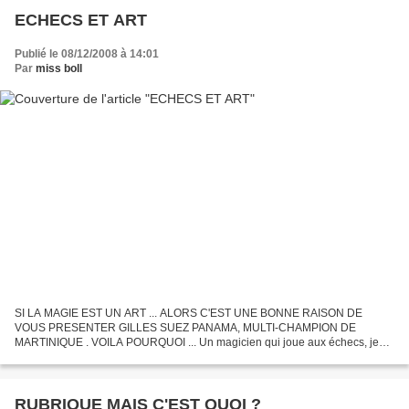
ECHECS ET ART
Publié le 08/12/2008 à 14:01
Par
miss boll
SI LA MAGIE EST UN ART ... ALORS C'EST UNE BONNE RAISON DE
VOUS PRESENTER GILLES SUEZ PANAMA, MULTI-CHAMPION DE
MARTINIQUE . VOILA POURQUOI ... Un magicien qui joue aux échecs, je
sais ça peut faire peur et je sens déjà votre inquiétude à l'idée d'affronter...
RUBRIQUE MAIS C'EST QUOI ?