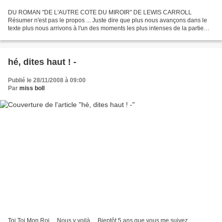
DU ROMAN "DE L'AUTRE COTE DU MIROIR" DE LEWIS CARROLL
Résumer n'est pas le propos ... Juste dire que plus nous avançons dans le
texte plus nous arrivons à l'un des moments les plus intenses de la partie
d'échecs ... tout y est symbole ... Dans le texte,...
hé, dites haut ! -
Publié le 28/11/2008 à 09:00
Par
miss boll
Toi Toi Mon Roi ... Nous y voilà ... Bientôt 5 ans que vous me suivez