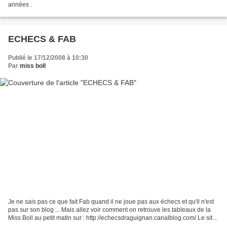
années .
ECHECS & FAB
Publié le 17/12/2008 à 10:30
Par
miss boll
Je ne sais pas ce que fait Fab quand il ne joue pas aux échecs et qu'il n'est
pas sur son blog ... Mais allez voir comment on retrouve les tableaux de la
Miss Boll au petit matin sur : http://echecsdraguignan.canalblog.com/ Le site
"Echecs & Fab" c'est...