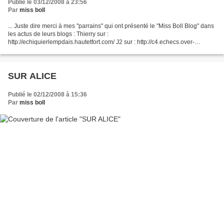
Publié le 03/12/2008 à 23:56
Par
miss boll
... Juste dire merci à mes "parrains" qui ont présenté le "Miss Boll Blog" dans
les actus de leurs blogs : Thierry sur :
http://echiquierlempdais.hautetfort.com/ J2 sur : http://c4.echecs.over-
blog.com/ Patrice sur : http://echecs.lta.free.fr/ Frédéric...
SUR ALICE
Publié le 02/12/2008 à 15:36
Par
miss boll