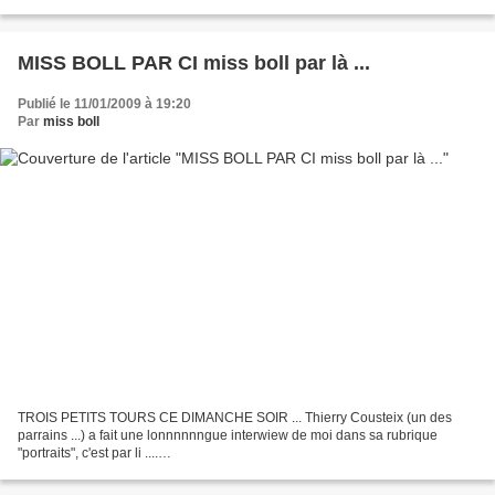
MISS BOLL PAR CI miss boll par là ...
Publié le 11/01/2009 à 19:20
Par
miss boll
TROIS PETITS TOURS CE DIMANCHE SOIR ... Thierry Cousteix (un des
parrains ...) a fait une lonnnnnngue interwiew de moi dans sa rubrique
"portraits", c'est par li ....
http://echiquierlempdais.hautetfort.com/archive/2009/01/11/miss-boll.html Un
article...