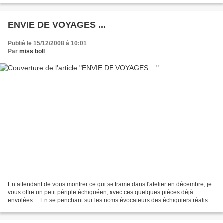
ENVIE DE VOYAGES ...
Publié le 15/12/2008 à 10:01
Par
miss boll
En attendant de vous montrer ce qui se trame dans l'atelier en décembre, je
vous offre un petit périple échiquéen, avec ces quelques pièces déjà
envolées ... En se penchant sur les noms évocateurs des échiquiers réalisés
ces derniers mois ... on se demande...