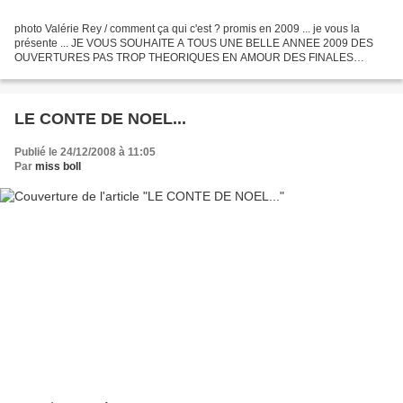
photo Valérie Rey / comment ça qui c'est ? promis en 2009 ... je vous la
présente ... JE VOUS SOUHAITE A TOUS UNE BELLE ANNEE 2009 DES
OUVERTURES PAS TROP THEORIQUES EN AMOUR DES FINALES
ABOUTIES AUX ECHECS ET NON PAS L'INVERSE .... QUANT A L'AMITIE,...
LE CONTE DE NOEL...
Publié le 24/12/2008 à 11:05
Par
miss boll