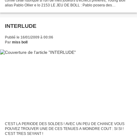
confié cette rubrique à l'un de mes joueurs d'échecs préférés, Young Boll
alias Pablo Ollier e lo 2153 LE JEU DE BOLL : Pablo posera des
échiquièseries 2 fois par mois et le...
INTERLUDE
Publié le 16/01/2009 à 00:06
Par
miss boll
C'EST LA PERIODE DES SOLDES ! AVEC UN PEU DE CHANCE VOUS
POUVEZ TROUVER UNE DE CES TENUES A MOINDRE COUT : SI SI !
C'EST TRES SEYANT !