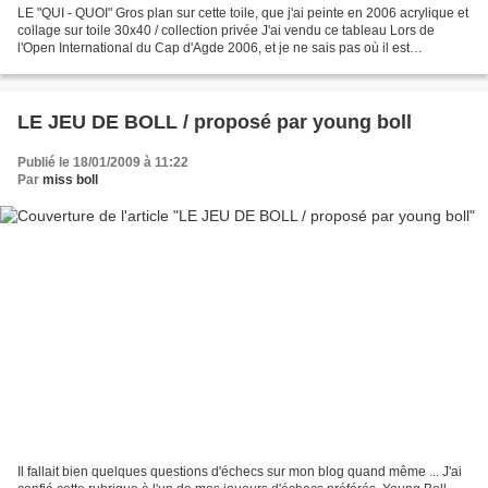
LE "QUI - QUOI" Gros plan sur cette toile, que j'ai peinte en 2006 acrylique et
collage sur toile 30x40 / collection privée J'ai vendu ce tableau Lors de
l'Open International du Cap d'Agde 2006, et je ne sais pas où il est
maintenant ... Si quelqu'un...
LE JEU DE BOLL / proposé par young boll
Publié le 18/01/2009 à 11:22
Par
miss boll
Il fallait bien quelques questions d'échecs sur mon blog quand même ... J'ai