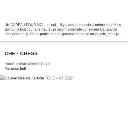
UN CADEAU POUR MOI ... et oui ... il y a des jours tristes / même pour Miss
Boll qui a tout pour être heureuse selon la formule consacrée Ca issa Ca
c'est pour Betty. J'étais partie sur une joueuse pas rose ou violette, mais je
crois que j'arrive pas...
CHE - CHESS
Publié le 05/01/2009 à 18:28
Par
miss boll