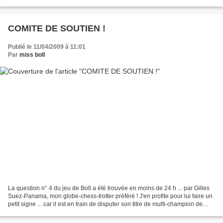
COMITE DE SOUTIEN !
Publié le 11/04/2009 à 11:01
Par
miss boll
La question n° 4 du jeu de Boll a été trouvée en moins de 24 h ... par Gilles
Suez-Panama, mon globe-chess-trotter préféré ! J'en profite pour lui faire un
petit signe ... car il est en train de disputer son titre de multi-champion de
Martinique ! J'attends...