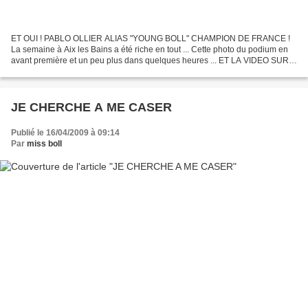
ET OUI ! PABLO OLLIER ALIAS "YOUNG BOLL" CHAMPION DE FRANCE !
La semaine à Aix les Bains a été riche en tout ... Cette photo du podium en
avant première et un peu plus dans quelques heures ... ET LA VIDEO SUR
EUROPE ECHECS : ( vidéo remise des prix n°04...
JE CHERCHE A ME CASER
Publié le 16/04/2009 à 09:14
Par
miss boll