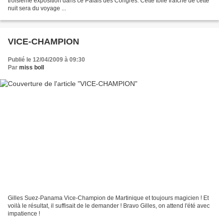
troisième exposition dans ce Palais des Congrès. Cette toile fraîche de cette
nuit sera du voyage ...
VICE-CHAMPION
Publié le 12/04/2009 à 09:30
Par
miss boll
Gilles Suez-Panama Vice-Champion de Martinique et toujours magicien ! Et
voilà le résultat, il suffisait de le demander ! Bravo Gilles, on attend l'été avec
impatience !