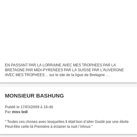
EN PASSANT PAR LA LORRAINE AVEC MES TROPHEES PAR LA
BRETAGNE PAR MIDI-PYRENEES PAR LA SUISSE PAR L'AUVERGNE
AVEC MES TROPHEES ... sur le site de la ligue de Bretagne :
http://matpat.ac-rennes.fr/animations/Bretagne2009/ sur le site de Lorraine :
http://www.lorraine-echecs.com/spip.php?article50...
MONSIEUR BASHUNG
Publié le 17/03/2009 à 18:46
Par
miss boll
" Toutes ces choses avec lesquelles Il était bon d’aller Guidé par une étoile
Peut-être celle-là Première à éclairer la nuit / Vénus "