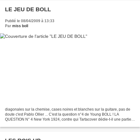
LE JEU DE BOLL
Publié le 08/04/2009 à 13:33
Par
miss boll
diagonales sur la chemise, cases noires et blanches sur la guitare, pas de
doute c'est Pablo Ollier ... C'est la question n°4 de Young BOLL ! LA
QUESTION N° 4 New York 1924, contre qui Tartacover dédie-t-il une partie à
Suzan ... ? Pour mémoire, celui...