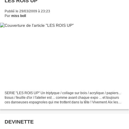
LES ROIS UP
Publié le 29/03/2009 à 23:23
Par
miss boll
SERIE "LES ROIS UP" Un triptyque / collage sur bois / acrylique / papiers...
tissus / feuille d'or / l'atelier est ... comme avant chaque expo ... et toujours
ces danseuses espagnoles qui me trottent dans la tête ! Vivement Aix les
Bains que tout soit...
DEVINETTE