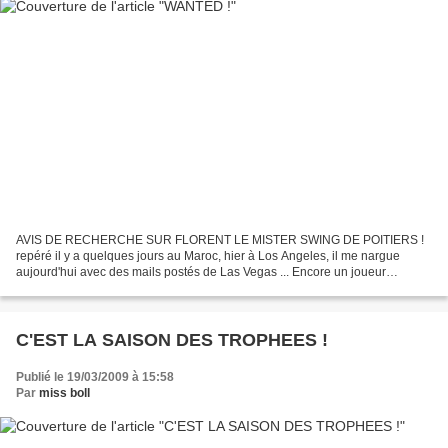
AVIS DE RECHERCHE SUR FLORENT LE MISTER SWING DE POITIERS !
repéré il y a quelques jours au Maroc, hier à Los Angeles, il me nargue
aujourd'hui avec des mails postés de Las Vegas ... Encore un joueur
d'échecs qui va devenir addict au poker ... Si vous...
C'EST LA SAISON DES TROPHEES !
Publié le 19/03/2009 à 15:58
Par
miss boll