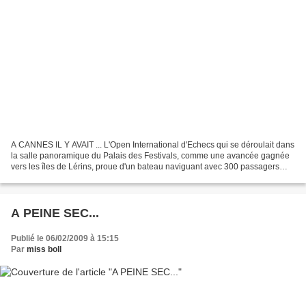
A CANNES IL Y AVAIT ... L'Open International d'Echecs qui se déroulait dans
la salle panoramique du Palais des Festivals, comme une avancée gagnée
vers les îles de Lérins, proue d'un bateau naviguant avec 300 passagers
partis pour la même traversée de...
A PEINE SEC...
Publié le 06/02/2009 à 15:15
Par
miss boll