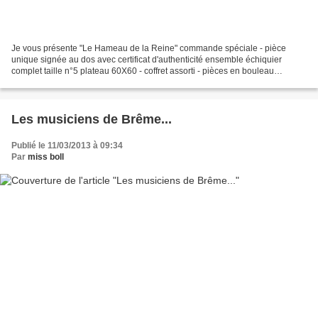
Je vous présente "Le Hameau de la Reine" commande spéciale - pièce
unique signée au dos avec certificat d'authenticité ensemble échiquier
complet taille n°5 plateau 60X60 - coffret assorti - pièces en bouleau
plombées feutrées Et pour la première fois,...
Les musiciens de Brême...
Publié le 11/03/2013 à 09:34
Par
miss boll