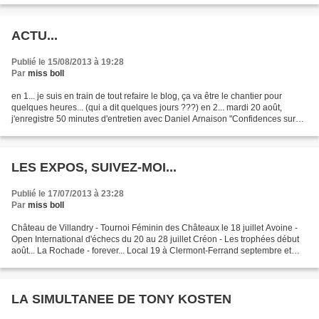
ACTU...
Publié le 15/08/2013 à 19:28
Par
miss boll
en 1... je suis en train de tout refaire le blog, ça va être le chantier pour
quelques heures... (qui a dit quelques jours ???) en 2... mardi 20 août,
j'enregistre 50 minutes d'entretien avec Daniel Arnaison "Confidences sur
l'oreillette". Le passage...
LES EXPOS, SUIVEZ-MOI...
Publié le 17/07/2013 à 23:28
Par
miss boll
Château de Villandry - Tournoi Féminin des Châteaux le 18 juillet Avoine -
Open International d'échecs du 20 au 28 juillet Créon - Les trophées début
août... La Rochade - forever... Local 19 à Clermont-Ferrand septembre et
octobre ( les dates précises...
LA SIMULTANEE DE TONY KOSTEN