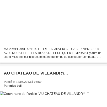
MA PROCHAINE ACTUALITE EST EN AUVERGNE ! VENEZ NOMBREUX
AVEC NOUS FETER LES 10 ANS DE L'ECHIQUIER LEMPDAIS Il y aura un
stand Miss Boll et Philippe, le maître du temps de l'Echiquier Lempdais, a
annoncé des surprises... La belle affiche qui dit tout,...
AU CHATEAU DE VILLANDRY...
Publié le 14/05/2013 à 06:59
Par
miss boll