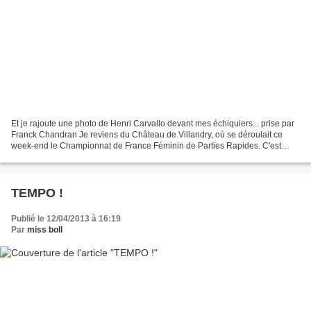
Et je rajoute une photo de Henri Carvallo devant mes échiquiers... prise par
Franck Chandran Je reviens du Château de Villandry, où se déroulait ce
week-end le Championnat de France Féminin de Parties Rapides. C'est
toujours l'assurance de manifestations...
TEMPO !
Publié le 12/04/2013 à 16:19
Par
miss boll