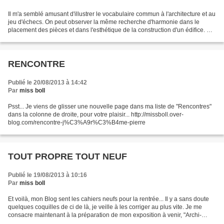
Il m'a semblé amusant d'illustrer le vocabulaire commun à l'architecture et au
jeu d'échecs. On peut observer la même recherche d'harmonie dans le
placement des pièces et dans l'esthétique de la construction d'un édifice. On
peut aussi évoquer la dualité...
RENCONTRE
Publié le 20/08/2013 à 14:42
Par
miss boll
Psst... Je viens de glisser une nouvelle page dans ma liste de "Rencontres"
dans la colonne de droite, pour votre plaisir... http://missboll.over-
blog.com/rencontre-j%C3%A9r%C3%B4me-pierre
TOUT PROPRE TOUT NEUF
Publié le 19/08/2013 à 10:16
Par
miss boll
Et voilà, mon Blog sent les cahiers neufs pour la rentrée... Il y a sans doute
quelques coquilles de ci de là, je veille à les corriger au plus vite. Je me
consacre maintenant à la préparation de mon exposition à venir, "Archi-
Chess", au Local 19 à C...