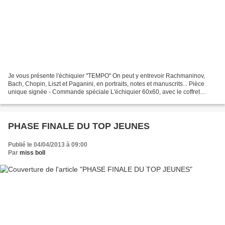
Je vous présente l'échiquier "TEMPO" On peut y entrevoir Rachmaninov,
Bach, Chopin, Liszt et Paganini, en portraits, notes et manuscrits... Pièce
unique signée - Commande spéciale L'échiquier 60x60, avec le coffret
assorti et les pièces taille n°5 en...
PHASE FINALE DU TOP JEUNES
Publié le 04/04/2013 à 09:00
Par
miss boll