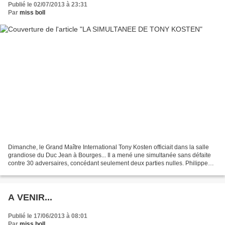
Publié le 02/07/2013 à 23:31
Par
miss boll
Dimanche, le Grand Maître International Tony Kosten officiait dans la salle
grandiose du Duc Jean à Bourges... Il a mené une simultanée sans défaite
contre 30 adversaires, concédant seulement deux parties nulles. Philippe
André, que je remercie tout particulièrement...
A VENIR...
Publié le 17/06/2013 à 08:01
Par
miss boll