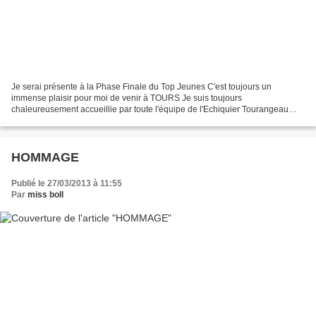
Je serai présente à la Phase Finale du Top Jeunes C'est toujours un
immense plaisir pour moi de venir à TOURS Je suis toujours
chaleureusement accueillie par toute l'équipe de l'Echiquier Tourangeau
L'affiche Miss Boll : Le site de l'échiquier Tourangeau...
HOMMAGE
Publié le 27/03/2013 à 11:55
Par
miss boll