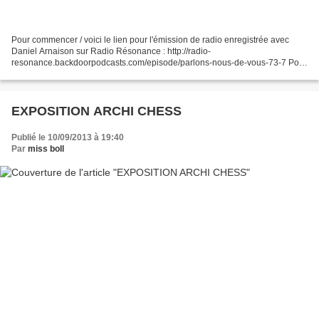
Pour commencer / voici le lien pour l'émission de radio enregistrée avec
Daniel Arnaison sur Radio Résonance : http://radio-
resonance.backdoorpodcasts.com/episode/parlons-nous-de-vous-73-7 Pour
continuer / mon exposition "ARCHI CHESS" est en place au...
EXPOSITION ARCHI CHESS
Publié le 10/09/2013 à 19:40
Par
miss boll