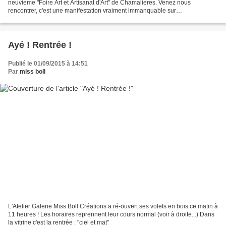
neuvième "Foire Art et Artisanat d'Art" de Chamalières. Venez nous
rencontrer, c'est une manifestation vraiment immanquable sur
l'agglomération, les samedi 26 et dimanche...
Ayé ! Rentrée !
Publié le 01/09/2015 à 14:51
Par
miss boll
L'Atelier Galerie Miss Boll Créations a ré-ouvert ses volets en bois ce matin à
11 heures ! Les horaires reprennent leur cours normal (voir à droite...) Dans
la vitrine c'est la rentrée : "ciel et mat"