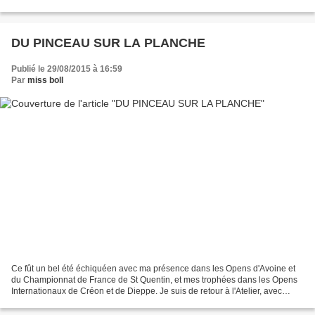
DU PINCEAU SUR LA PLANCHE
Publié le 29/08/2015 à 16:59
Par
miss boll
Ce fût un bel été échiquéen avec ma présence dans les Opens d'Avoine et
du Championnat de France de St Quentin, et mes trophées dans les Opens
Internationaux de Créon et de Dieppe. Je suis de retour à l'Atelier, avec
moults surprises et pléthore de travail...