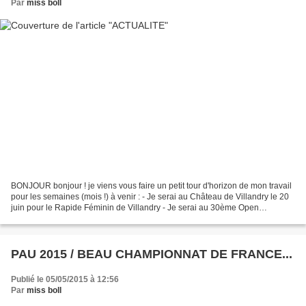
Par
miss boll
BONJOUR bonjour ! je viens vous faire un petit tour d'horizon de mon travail
pour les semaines (mois !) à venir : - Je serai au Château de Villandry le 20
juin pour le Rapide Féminin de Villandry - Je serai au 30ème Open
International d'Avoine du 18 au...
PAU 2015 / BEAU CHAMPIONNAT DE FRANCE...
Publié le 05/05/2015 à 12:56
Par
miss boll