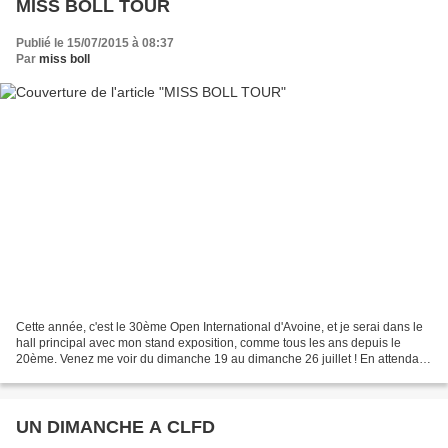
MISS BOLL TOUR
Publié le 15/07/2015 à 08:37
Par
miss boll
Cette année, c'est le 30ème Open International d'Avoine, et je serai dans le
hall principal avec mon stand exposition, comme tous les ans depuis le
20ème. Venez me voir du dimanche 19 au dimanche 26 juillet ! En attendant,
je vous présente en avant première...
UN DIMANCHE A CLFD