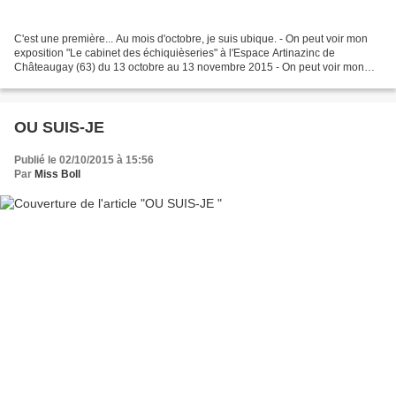
C'est une première... Au mois d'octobre, je suis ubique. - On peut voir mon
exposition "Le cabinet des échiquièseries" à l'Espace Artinazinc de
Châteaugay (63) du 13 octobre au 13 novembre 2015 - On peut voir mon
stand exposition dans le hall de Cap'échecs...
OU SUIS-JE
Publié le 02/10/2015 à 15:56
Par
Miss Boll