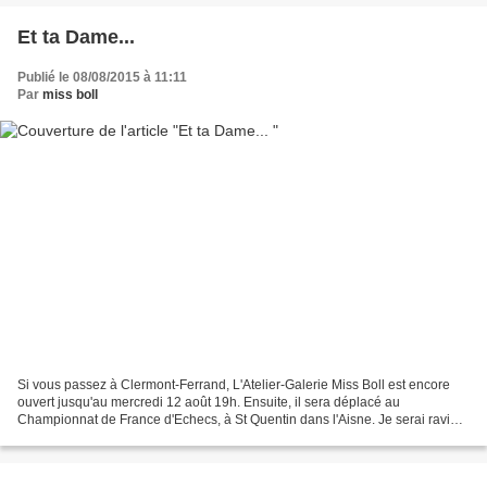
Et ta Dame...
Publié le 08/08/2015 à 11:11
Par
miss boll
Si vous passez à Clermont-Ferrand, L'Atelier-Galerie Miss Boll est encore
ouvert jusqu'au mercredi 12 août 19h. Ensuite, il sera déplacé au
Championnat de France d'Echecs, à St Quentin dans l'Aisne. Je serai ravie
de vous accueillir sur mon stand qui...