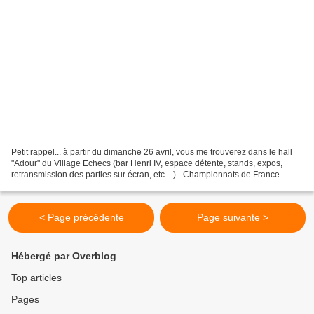
Petit rappel... à partir du dimanche 26 avril, vous me trouverez dans le hall
"Adour" du Village Echecs (bar Henri IV, espace détente, stands, expos,
retransmission des parties sur écran, etc... ) - Championnats de France
d'Echecs des Jeunes à Pau. Mon...
< Page précédente
Page suivante >
Hébergé par Overblog
Top articles
Pages