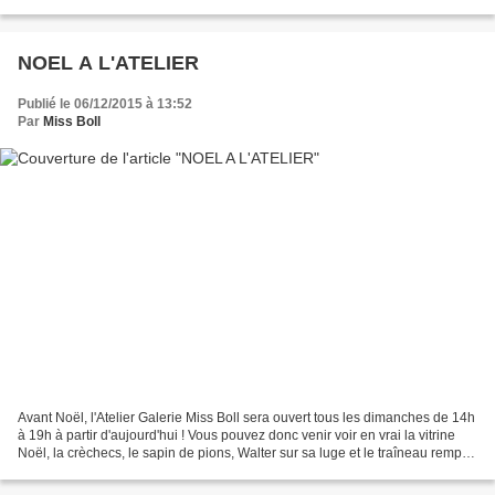
Saint-André des Arts dans le 5ème arrondissement....
NOEL A L'ATELIER
Publié le 06/12/2015 à 13:52
Par
Miss Boll
Avant Noël, l'Atelier Galerie Miss Boll sera ouvert tous les dimanches de 14h
à 19h à partir d'aujourd'hui ! Vous pouvez donc venir voir en vrai la vitrine
Noël, la crèchecs, le sapin de pions, Walter sur sa luge et le traîneau rempli
de pièces d'échecs......